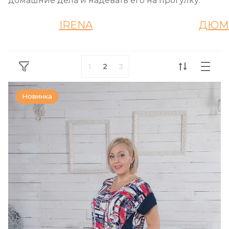
домашние дела и надевать его на прогулку.
IRENA
ДЮМ
1
2
3
Новинка