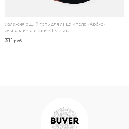
Увлажняющий гель для лица и тела «Арбуз»
«Успокаивающий» «Шунгит»
311
руб.