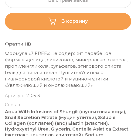
Быстрый заказ
В корзину
Фратти НВ
Формула «7 FREE»: не содержит парабенов,
формальдегида, силиконов, минерального масла,
пропиленгликоля, сульфатов, этилового спирта
Гель для лица и тела «Шунгит» «Улитка» c
гиалуроновой кислотой и муцином улитки
«Увляжняющий и омолаживающий»
Артикул:
210513
Состав
Aqua With Infusions of Shungit (шунгитовая вода),
Snail Secretion Filtrate (муцин улитки), Soluble
Collagen (коллаген) (and) Elastin (эластин),
Hydroxyethyl Urea, Glycerin, Centella Asiatica Extract
(экстракт центеллы азиатской), Sodium