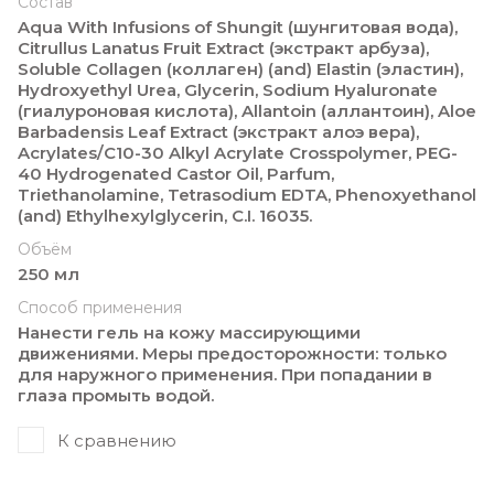
Состав
Aqua With Infusions of Shungit (шунгитовая вода),
Citrullus Lanatus Fruit Extract (экстракт арбуза),
Soluble Collagen (коллаген) (and) Elastin (эластин),
Hydroxyethyl Urea, Glycerin, Sodium Hyaluronate
(гиалуроновая кислота), Allantoin (аллантоин), Aloe
Barbadensis Leaf Extract (экстракт алоэ вера),
Acrylates/C10-30 Alkyl Acrylate Crosspolymer, PEG-
40 Hydrogenated Castor Oil, Parfum,
Triethanolamine, Tetrasodium EDTA, Phenoxyethanol
(and) Ethylhexylglycerin, C.I. 16035.
Объём
250 мл
Способ применения
Нанести гель на кожу массирующими
движениями. Меры предосторожности: только
для наружного применения. При попадании в
глаза промыть водой.
К сравнению