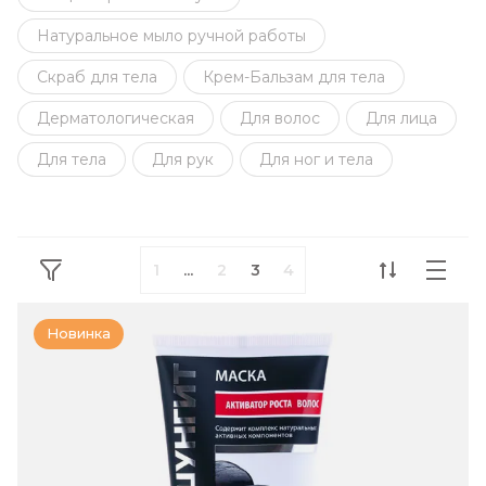
Натуральное мыло ручной работы
Скраб для тела
Крем-Бальзам для тела
Дерматологическая
Для волос
Для лица
Для тела
Для рук
Для ног и тела
1
...
2
3
4
Новинка