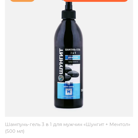
Шампунь-гель 3 в 1 для мужчин «Шунгит + Ментол»
(500 мл)