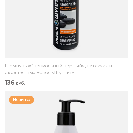
Шампунь «Специальный черный» для сухих и
окрашенных волос «Шунгит»
136
руб.
Новинка