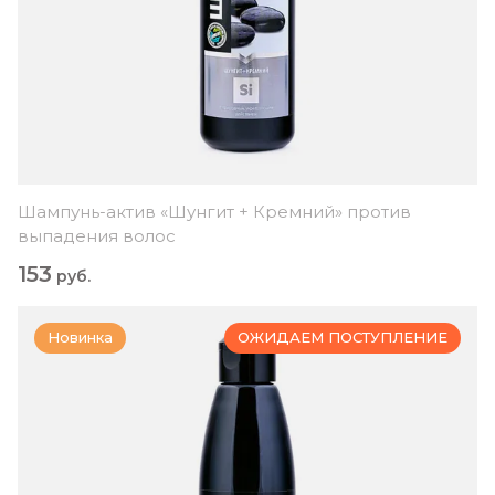
Шампунь-актив «Шунгит + Кремний» против
выпадения волос
153
руб.
Новинка
ОЖИДАЕМ ПОСТУПЛЕНИЕ