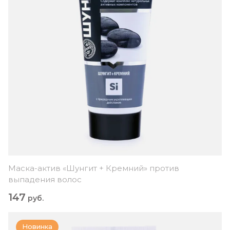
Маска-актив «Шунгит + Кремний» против
выпадения волос
147
руб.
Новинка