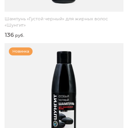
Шампунь «Густой черный» для жирных волос
«Шунгит»
136
руб.
Новинка