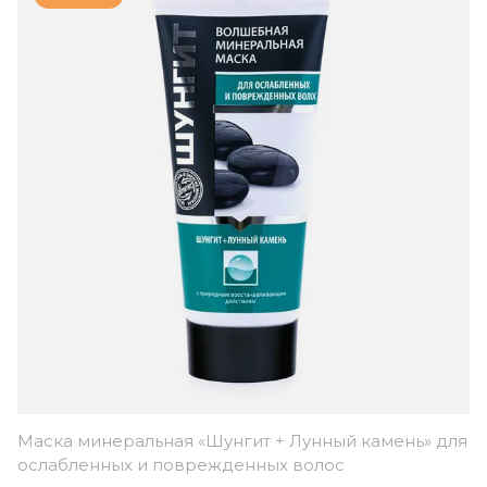
Маска минеральная «Шунгит + Лунный камень» для
ослабленных и поврежденных волос