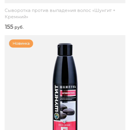
Сыворотка против выпадения волос «Шунгит +
Кремний»
155
руб.
Новинка