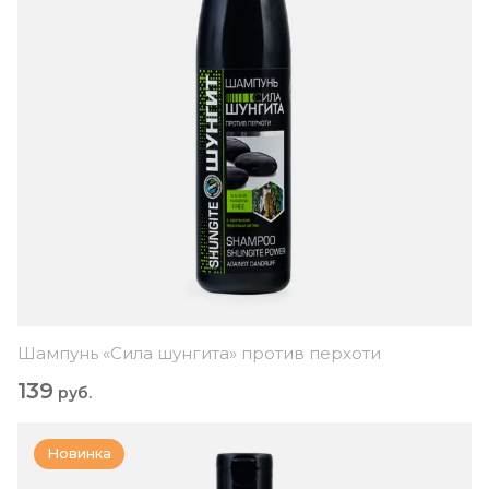
Шампунь «Сила шунгита» против перхоти
139
руб.
Новинка