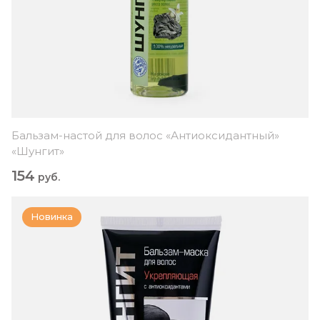
Бальзам-настой для волос «Антиоксидантный»
«Шунгит»
154
руб.
Новинка