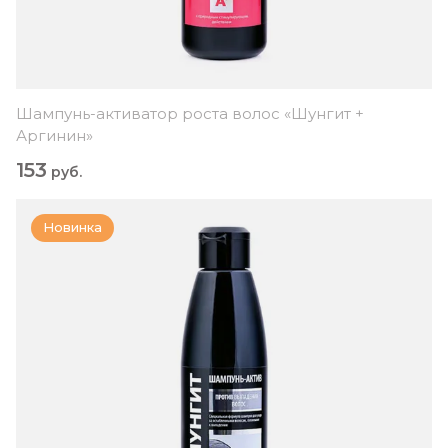
Шампунь-активатор роста волос «Шунгит +
Аргинин»
153
руб.
Новинка