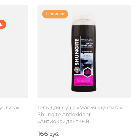
Новинка
Е
унгита»
Гель для душа «Магия шунгита»
Shungite Antioxidant
«Антиоксидантный»
166
руб.