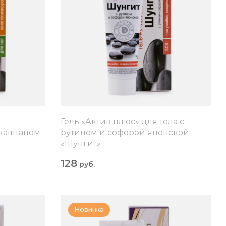
Гель «Актив плюс» для тела с
 каштаном
рутином и софорой японской
«Шунгит»
128
руб.
Новинка