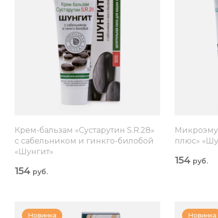
Крем-бальзам «Сустарутин S.R.28»
Микроэмул
с сабельником и гинкго-билобой
плюс» «Шу
«Шунгит»
154
руб.
154
руб.
Новинка
Новинка