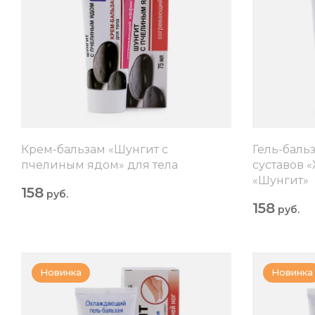
Крем-бальзам «Шунгит с
Гель-бальз
пчелиным ядом» для тела
суставов «
«Шунгит»
158
руб.
158
руб.
Новинка
Новинка