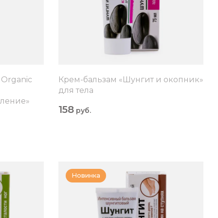
Organic
Крем-бальзам «Шунгит и окопник»
для тела
вление»
158
руб.
Новинка