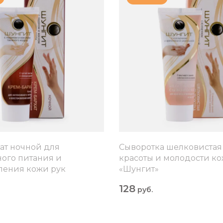
ат ночной для
Сыворотка шелковистая
ого питания и
красоты и молодости ко
ления кожи рук
«Шунгит»
128
руб.