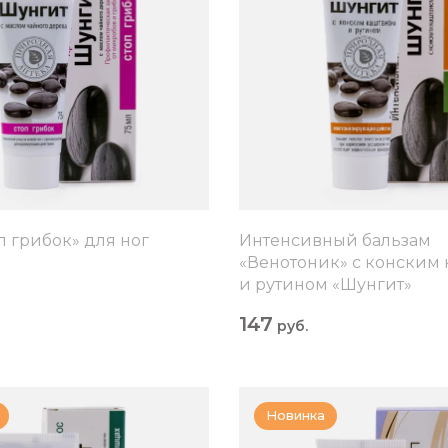
п грибок» для ног
Интенсивный бальзам
«Венотоник» с конским
и рутином «Шунгит»
147
руб.
Новинка