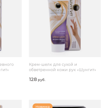
евного
Крем-шелк для сухой и
нгит»
обветренной кожи рук «Шунгит»
128
руб.
Новинка