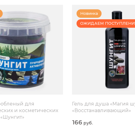
Новинка
ОЖИДАЕМ ПОСТУПЛЕНИ
робленый для
Гель для душа «Магия ш
ских и косметических
«Восстанавливающий»
 «Шунгит»
166
руб.