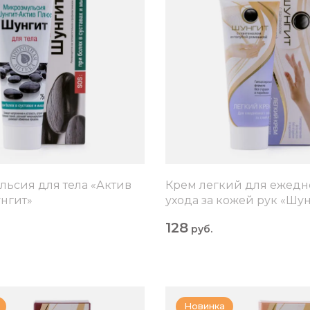
ьсия для тела «Актив
Крем легкий для ежедн
нгит»
ухода за кожей рук «Шу
128
руб.
Новинка