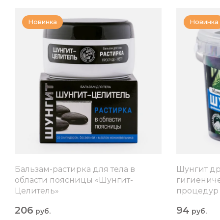
Новинка
Новинка
Бальзам-растирка для тела в
Шунгит д
области поясницы «Шунгит-
гигиениче
Целитель»
процедур
206
94
руб.
руб.