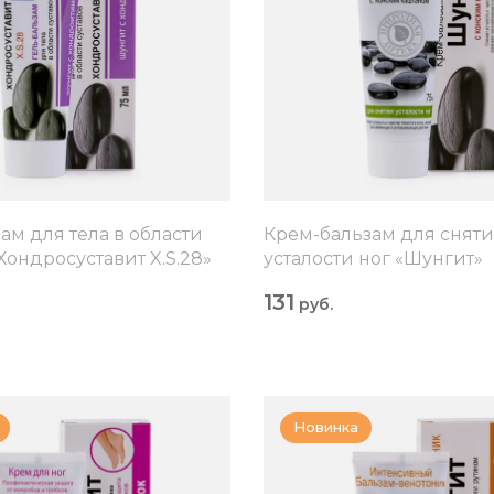
ам для тела в области
Крем-бальзам для снят
Хондросуставит X.S.28»
усталости ног «Шунгит»
131
руб.
Новинка