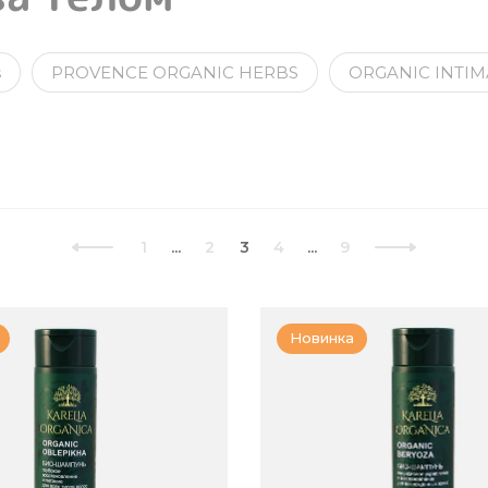
s
PROVENCE ORGANIC HERBS
ORGANIC INTIM
1
...
2
3
4
...
9
Новинка