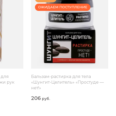
ОЖИДАЕМ ПОСТУПЛЕНИЕ
 для
Бальзам-растирка для тела
жи рук
«Шунгит-Целитель» «Простуде —
нет!»
206
руб.