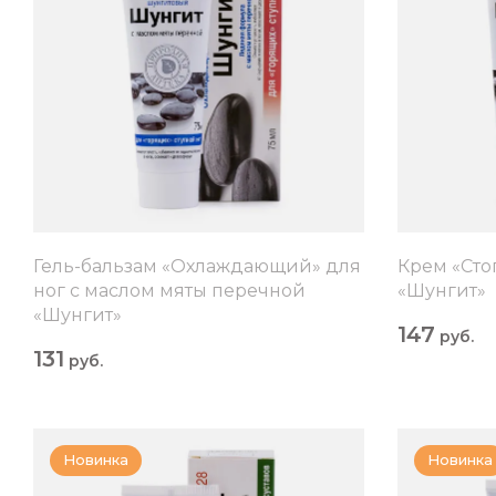
Гель-бальзам «Охлаждающий» для
Крем «Сто
ног с маслом мяты перечной
«Шунгит»
«Шунгит»
147
руб.
131
руб.
Новинка
Новинка