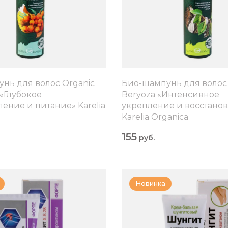
нь для волос Organic
Био-шампунь для волос 
 «Глубокое
Beryoza «Интенсивное
ление и питание» Karelia
укрепление и восстано
Karelia Organica
155
руб.
Новинка