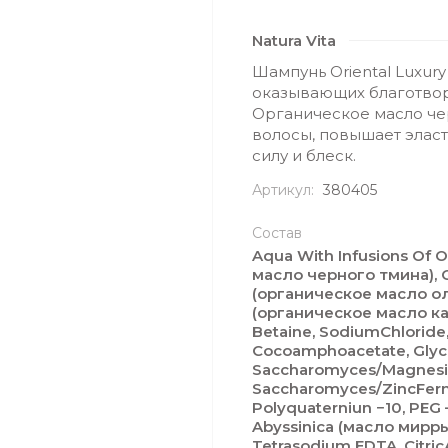
Natura Vita
Шампунь Oriental Luxury
оказывающих благотвор
Органическое масло че
волосы, повышает элас
силу и блеск.
Артикул:
380405
Состав
Aqua With Infusions Of O
масло черного тмина), Or
(органическое масло ол
(органическое масло кар
Betaine, SodiumChloride
Cocoamphoacetate, Glyco
Saccharomyces/Magnesi
Saccharomyces/ZincFerm
Polyquaterniun −10, PE
Abyssinica (масло мирры
Tetrasodium EDTA, Citric