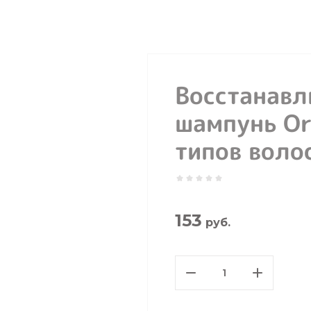
Восстанав
шампунь Ori
типов воло
153
руб.