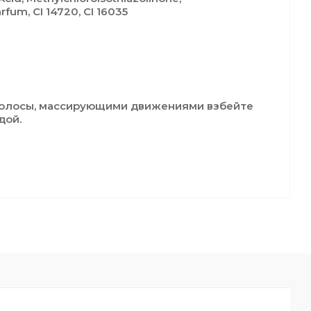
rfum, CI 14720, CI 16035
волосы, массирующими движениями взбейте
дой.