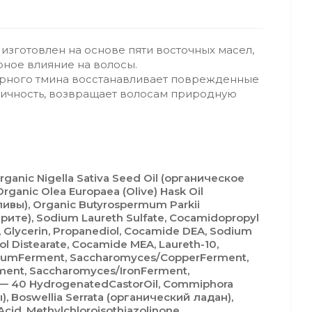
 изготовлен на основе пяти восточных масел,
ное влияние на волосы.
рного тмина восстанавливает поврежденные
тичность, возвращает волосам природную
rganic Nigella Sativa Seed Oil (органическое
ganic Olea Europaea (Olive) Hask Oil
ивы), Organic Butyrospermum Parkii
ите), Sodium Laureth Sulfate, Cocamidopropyl
, Glycerin, Propanediol, Cocamide DEA, Sodium
l Distearate, Cocamide MEA, Laureth-10,
umFerment, Saccharomyces/CopperFerment,
ent, Saccharomyces/IronFerment,
G — 40 HydrogenatedCastorOil, Commiphora
), Boswellia Serrata (органический ладан),
Acid, Methylchloroisothiazolinone,