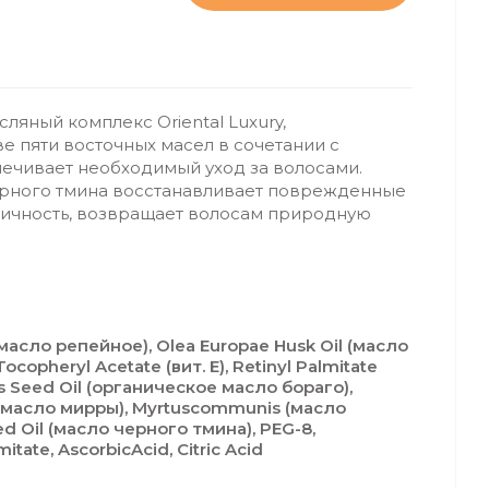
яный комплекс Oriental Luxury,
е пяти восточных масел в сочетании с
печивает необходимый уход за волосами.
рного тмина восстанавливает поврежденные
тичность, возвращает волосам природную
(масло репейное), Olea Еuropae Husk Oil (масло
ocopheryl Acetate (вит. Е), Retinyl Palmitate
alis Seed Oil (органическое масло бораго),
(масло мирры), Myrtuscommunis (масло
eed Oil (масло черного тмина), PEG-8,
itate, AscorbicAcid, Citric Acid