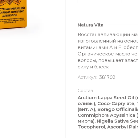
Natura Vita
Восстанавливающий масл
изготовленный на основ
витаминами А и Е, обес
Органическое масло че
волосы, повышает элас
силу и блеск.
Артикул:
381702
Состав
Arctium Lappa Seed Oil 
оливы), Coco-Caprylate, T
(вит. А), Borago Officin
Commiphora Abyssinica 
мирта), Nigella Sativa S
Tocopherol, Ascorbyl Palm