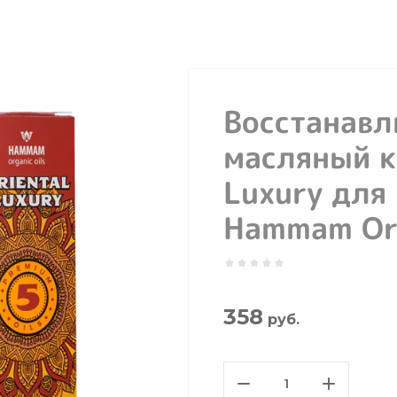
Восстанав
масляный к
Luxury для 
Hammam Org
358
руб.