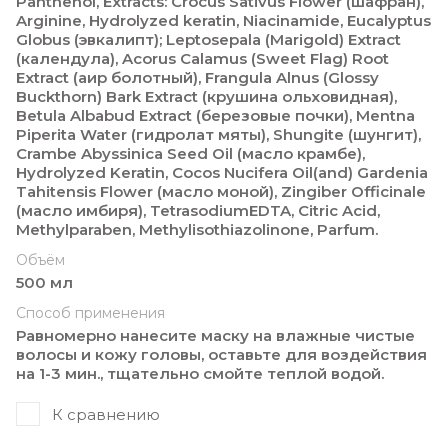
Panthenol, Extracts: Crocus Sativus Flower (шафран),
Arginine, Hydrolyzed keratin, Niacinamide, Eucalyptus
Globus (эвкалипт); Leptosepala (Marigold) Extract
(календула), Acorus Calamus (Sweet Flag) Root
Extract (аир болотный), Frangula Alnus (Glossy
Buckthorn) Bark Extract (крушина ольховидная),
Betula Albabud Extract (березовые почки), Mentna
Piperita Water (гидролат мяты), Shungite (шунгит),
Crambe Abyssinica Seed Oil (масло крамбе),
Hydrolyzed Keratin, Cocos Nucifera Oil(and) Gardenia
Tahitensis Flower (масло моной), Zingiber Officinale
(масло имбиря), TetrasodiumEDTA, Citric Acid,
Methylparaben, Methylisothiazolinonе, Parfum.
Объём
500 мл
Способ применения
Равномерно нанесите маску на влажные чистые
волосы и кожу головы, оставьте для воздействия
на 1-3 мин., тщательно смойте теплой водой.
К сравнению