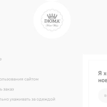
е
Я 
но
ользования сайтом
ь заказ
льно ухаживать за одеждой