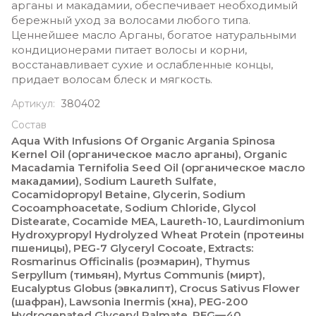
арганы и макадамии, обеспечивает необходимый
бережный уход за волосами любого типа.
Ценнейшее масло Арганы, богатое натуральными
кондиционерами питает волосы и корни,
восстанавливает сухие и ослабленные концы,
придает волосам блеск и мягкость.
Артикул:
380402
Состав
Aqua With Infusions Of Organic Argania Spinosa
Kernel Oil (органическое масло арганы), Organic
Macadamia Ternifolia Seed Oil (органическое масло
макадамии), Sodium Laureth Sulfate,
Cocamidopropyl Betaine, Glycerin, Sodium
Cocoamphoacetate, Sodium Chloride, Glycol
Distearate, Cocamide MEA, Laureth-10, Laurdimonium
Hydroxypropyl Hydrolyzed Wheat Protein (протеины
пшеницы), PEG-7 Glyceryl Cocoate, Extracts:
Rosmarinus Officinalis (розмарин), Thymus
Serpyllum (тимьян), Myrtus Communis (мирт),
Eucalyptus Globus (эвкалипт), Crocus Sativus Flower
(шафран), Lawsonia Inermis (хна), PEG-200
Hydrogenated Glyceryl Palmate, PEG—40