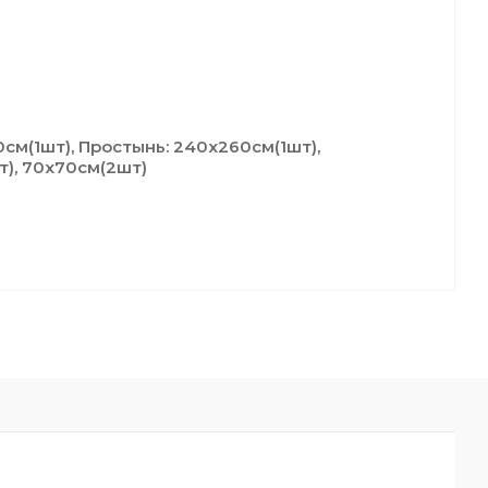
м(1шт), Простынь: 240x260cм(1шт),
т), 70х70cм(2шт)