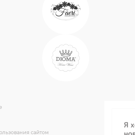
е
Я 
но
ользования сайтом