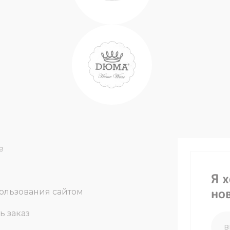
е
Я 
но
ользования сайтом
ь заказ