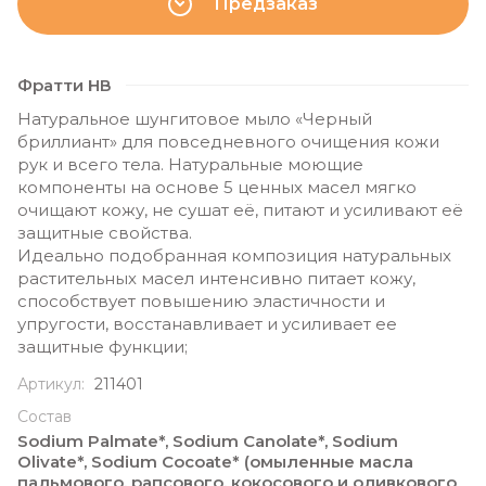
Предзаказ
Фратти НВ
Натуральное шунгитовое мыло «Черный
бриллиант» для повседневного очищения кожи
рук и всего тела. Натуральные моющие
компоненты на основе 5 ценных масел мягко
очищают кожу, не сушат её, питают и усиливают её
защитные свойства.
Идеально подобранная композиция натуральных
растительных масел интенсивно питает кожу,
способствует повышению эластичности и
упругости, восстанавливает и усиливает ее
защитные функции;
Артикул:
211401
Состав
Sodium Palmate*, Sodium Canolate*, Sodium
Olivate*, Sodium Cocoate* (омыленные масла
пальмового, рапсового, кокосового и оливкового