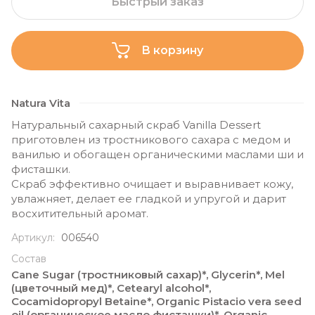
Быстрый заказ
В корзину
Natura Vita
Натуральный сахарный скраб Vanilla Dessert
приготовлен из тростникового сахара с медом и
ванилью и обогащен органическими маслами ши и
фисташки.
Скраб эффективно очищает и выравнивает кожу,
увлажняет, делает ее гладкой и упругой и дарит
восхитительный аромат.
Артикул:
006540
Состав
Cane Sugar (тростниковый сахар)*, Glycerin*, Mel
(цветочный мед)*, Cetearyl alcohol*,
Cocamidopropyl Betaine*, Organic Pistacio vera seed
oil (органическое масло фисташки)*, Organic