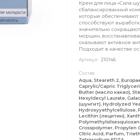
Крем для лица «Сила ш
сбалансированный комп
которые обеспечивают
способствуют выработки
значительно сокращают
морщин, восстанавливаю
оказывают активное ан
Подходит в качестве о
Артикул:
210146
Состав
Aqua, Steareth 2, Europae
Caprylic/Capric Triglyce
Butter (масло какао), Ste
Hexyldecyl Laurate, Gal
(шунгит), Hydrolyzed Yea
Hydroxyyethylcellulose,
Lecithin (лецитин), Xant
Polymethylsilsesquioxane,
Crosspolymer, Propylen Gl
Citric Acid, Parfum, Trie
Tetrasodium EDTA