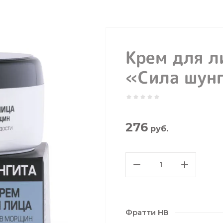
Крем для 
«Сила шун
276
руб.
Фратти НВ