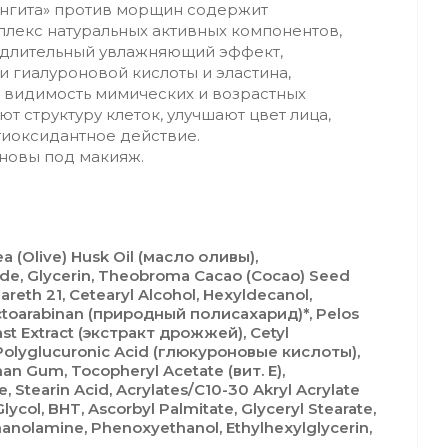
унгита» против морщин содержит
лекс натуральных активных компонентов,
 длительный увлажняющий эффект,
 гиалуроновой кислоты и эластина,
 видимость мимических и возрастных
т структуру клеток, улучшают цвет лица,
тиоксидантное действие.
сновы под макияж.
a (Olive) Husk Oil (масло оливы),
ride, Glycerin, Theobroma Cacao (Cocao) Seed
areth 21, Cetearyl Alcohol, Hexyldecanol,
actoarabinan (природный полисахарид)*, Pelos
st Extract (экстракт дрожжей), Cetyl
 Polyglucuronic Acid (глюкуроновые кислоты),
han Gum, Tocopheryl Acetate (вит. E),
 Stearin Acid, Acrylates/C10-30 Akryl Acrylate
ycol, BHT, Ascorbyl Palmitate, Glyceryl Stearate,
thanolamine, Phenoxyethanol, Ethylhexylglycerin,