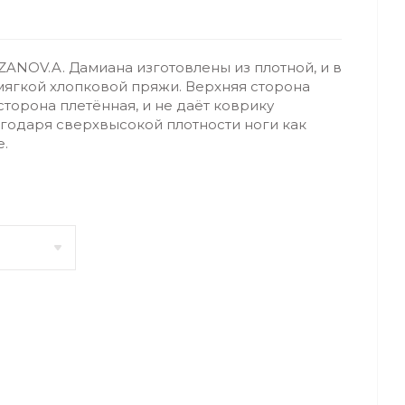
ANOV.A. Дамиана изготовлены из плотной, и в
мягкой хлопковой пряжи. Верхняя сторона
сторона плетённая, и не даёт коврику
лагодаря сверхвысокой плотности ноги как
е.