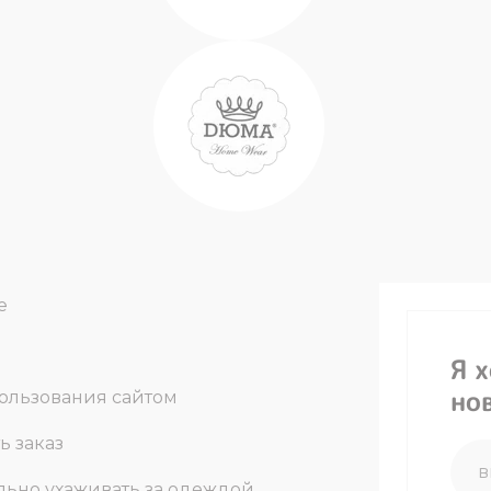
е
Я 
но
ользования сайтом
ь заказ
льно ухаживать за одеждой