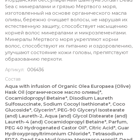
Sea с минералами и грязью Мертвого моря,
изготовленный на основе органического масла
оливы, бережно очищает волосы, не нарушая их
естественную защиту, способствует насыщению
корней волос минералами и микроэлементами.
Минералы Мертвого моря укрепляют корни
волос, способствуют их питанию и оздоровлению,
улучшают состояние кожи головы, препятствуют
образованию перхоти.
Артикул:
006436
Состав
Aqua with infusion of Organic Olea Europaea (Olive)
Hask Oil (органическое масло оливы)*,
Cocamidopropyl Betaine*, Disodium Laureth
Sulfosuccinate, Sodium Cocoyl Isethionate*, Coco
Glucoside*, Glycerin*, PEG-90 Glyceryl Isostearate
(and) Laureth-2, Aqua (and) Glycol Distearate (and)
Laureth-4 (and) Cocamidopropyl Betaine*, Parfum,
PEG 40 Hydrogenated Castor Oil*, Citric Acid*, Guar
Hydroxypropyltrimonium Chloride*, Tetrasodium
EDTA, Dead Sea Mud (грязь Мертвого моря)*, Dead