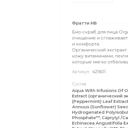
Фратти НВ
Био-скраб для лица Org
очищение и сглаживает
и комфорта.
Органический экстракт
кожу витаминами, пект
которые мягко отбелив
Артикул:
421601
Состав
Aqua With Infusions Of O
Extract (органический э
(Peppermint) Leaf Extrac
Аnnuus (Sunflower) Seed O
Hydrogenated Polyisobute
Phosphate**, Caprylyl /C
Echinacea Angustifolia E