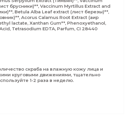
ymus Serpyllum Extract (Тимьян)**, Vaccinum
(лист брусники)**, Vaccinum Myrtillus Extract and
и)**, Betula Alba Leaf extract (лист березы)**,
повник)**, Acorus Calamus Root Extract (аир
thyl lactate, Xanthan Gum**, Phenoxyethanol,
c Acid, Tetrasodium EDTA, Parfum, CI 28440
личество скраба на влажную кожу лица и
гкими круговыми движениями, тщательно
спользуйте 1-2 раза в неделю.