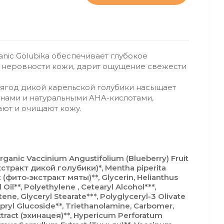
anic Golubika обеспечивает глубокое
 неровности кожи, дарит ощущение свежести
 ягод дикой карельской голубики насыщает
инами и натуральными AHA-кислотами,
ают и очищают кожу.
rganic Vaccinium Angustifolium (Blueberry) Fruit
кстракт дикой голубики)*, Mentha piperita
t (фито-экстракт мяты)**, Glycerin, Helianthus
il**, Polyethylene , Cetearyl Alcohol***,
ne, Glyceryl Stearate***, Polyglyceryl-3 Olivate
apryl Glucoside**, Triethanolamine, Carbomer,
xtract (эхинацея)**, Hypericum Perforatum