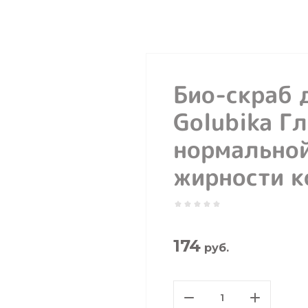
Био-скраб 
Golubika Г
нормальной
жирности к
174
руб.