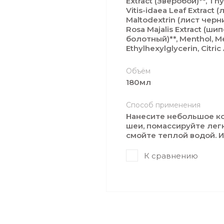
Extract (Зверобой)**, Th
Vitis-idaea Leaf Extract 
Maltodextrin (лист черник
Rosa Majalis Extract (ши
болотный)**, Menthol, Me
Ethylhexylglycerin, Citri
Объём
180мл
Способ применения
Нанесите небольшое ко
шеи, помассируйте ле
смойте теплой водой. И
К сравнению