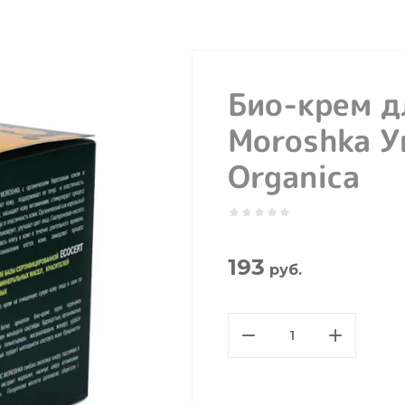
Био-крем д
Moroshka У
Organica
193
руб.