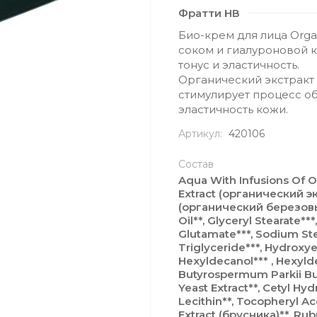
Фратти НВ
Био-крем для лица Org
соком и гиалуроновой 
тонус и эластичность.
Органический экстракт
стимулирует процесс об
эластичность кожи.
Артикул:
420106
Состав
Aqua With Infusions Of 
Extract (органический э
(органический березовый
Oil**, Glyceryl Stearate**
Glutamate***, Sodium Stea
Triglyceride***, Hydroxye
Hexyldecanol*** , Hexylde
Butyrospermum Parkii Bu
Yeast Extract**, Cetyl Hy
Lecithin**, Tocopheryl Ace
Extract (брусника)**, Rubu