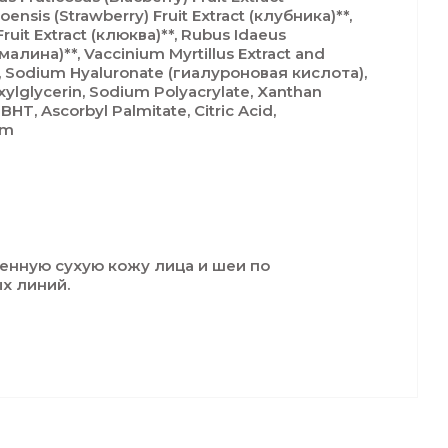
oensis (Strawberry) Fruit Extract (клубника)**,
uit Extract (клюква)**, Rubus Idaeus
 (малина)**, Vaccinium Myrtillus Еxtract and
*, Sodium Hyaluronate (гиалуроновая кислота),
ylglycerin, Sodium Polyacrylate, Xanthan
BHT, Ascorbyl Palmitate, Citric Acid,
um
енную сухую кожу лица и шеи по
х линий.