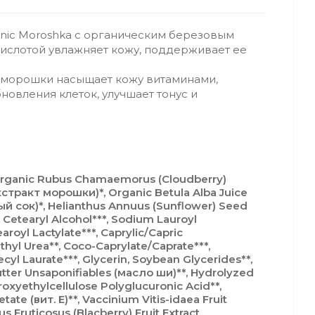
anic Moroshka с органическим березовым
кислотой увлажняет кожу, поддерживает ее
 морошки насыщает кожу витаминами,
новления клеток, улучшает тонус и
Organic Rubus Chamaemorus (Cloudberry)
кстракт морошки)*, Organic Betula Alba Juice
 сок)*, Helianthus Annuus (Sunflower) Seed
*, Cetearyl Alcohol***, Sodium Lauroyl
royl Lactylate***, Caprylic/Capric
thyl Urea**, Coco-Caprylate/Caprate***,
cyl Laurate***, Glycerin, Soybean Glycerides**,
tter Unsaponifiables (масло ши)**, Hydrolyzed
droxyethylcellulose Polyglucuronic Acid**,
tate (вит. Е)**, Vaccinium Vitis-idaea Fruit
s Fruticosus (Blacberry) Fruit Extract