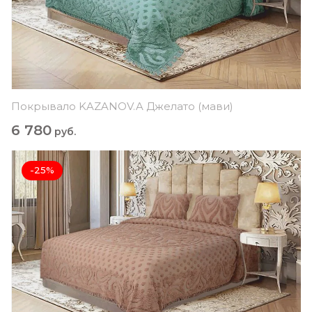
Покрывало KAZANOV.A Джелато (мави)
6 780
руб.
-25%