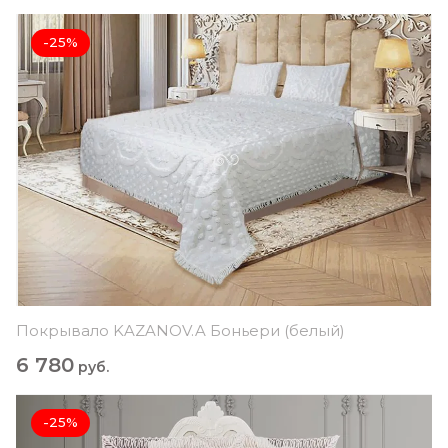
-25%
Покрывало KAZANOV.A Боньери (белый)
6 780
руб.
-25%