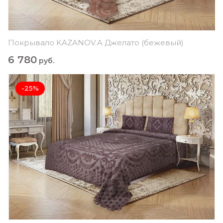
Покрывало KAZANOV.A Джелато (бежевый)
6 780
руб.
-25%