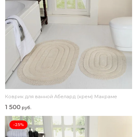
Коврик для ванной Абелард (крем) Макраме
1 500
руб.
-25%