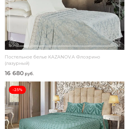
Постельное белье KAZANOV.A Флоэрино
(лазурный)
16 680
руб.
-25%