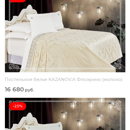
Постельное белье KAZANOV.A Флоэрино (молоко)
16 680
руб.
-25%