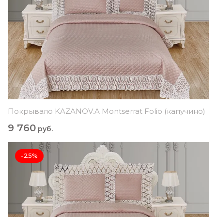
Покрывало KAZANOV.A Montserrat Folio (капучино)
9 760
руб.
-25%