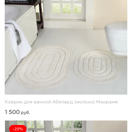
Коврик для ванной Абелард (молоко) Макраме
1 500
руб.
-25%